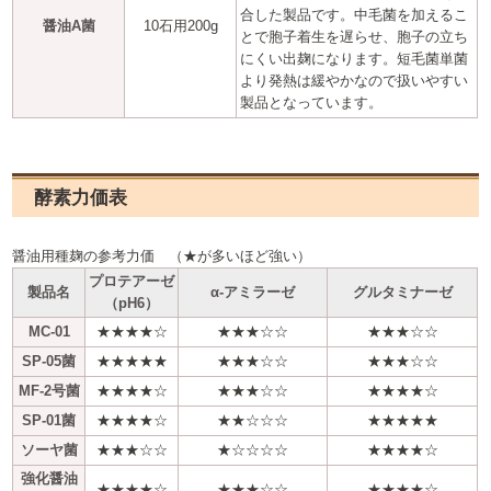
合した製品です。中毛菌を加えるこ
醤油A菌
10石用200g
とで胞子着生を遅らせ、胞子の立ち
にくい出麹になります。短毛菌単菌
より発熱は緩やかなので扱いやすい
製品となっています。
酵素力価表
醤油用種麹の参考力価 （★が多いほど強い）
プロテアーゼ
製品名
α-アミラーゼ
グルタミナーゼ
（pH6）
MC-01
★★★★☆
★★★☆☆
★★★☆☆
SP-05菌
★★★★★
★★★☆☆
★★★☆☆
MF-2号菌
★★★★☆
★★★☆☆
★★★★☆
SP-01菌
★★★★☆
★★☆☆☆
★★★★★
ソーヤ菌
★★★☆☆
★☆☆☆☆
★★★★☆
強化醤油
★★★★☆
★★★☆☆
★★★★☆