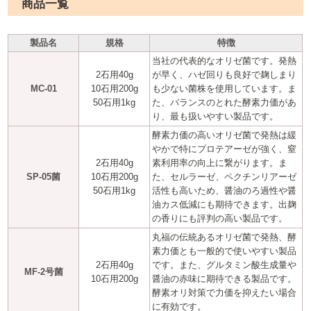
商品一覧
製品名
規格
特徴
当社の代表的なオリゼ菌です。発熱
2石用40g
が早く、ハゼ回りも良好で麹しまり
MC-01
10石用200g
も少ない菌株を使用しています。ま
50石用1kg
た、バランスのとれた酵素力価があ
り、最も扱いやすい製品です。
酵素力価の高いオリゼ菌で発熱は緩
やかで特にプロテアーゼが強く、窒
2石用40g
素利用率の向上に繋がります。ま
SP-05菌
10石用200g
た、セルラーゼ、ペクチンリアーゼ
50石用1kg
活性も高いため、醤油のろ過性や醤
油カス低減にも期待できます。出麹
の香りにも評判の高い製品です。
丸福の伝統あるオリゼ菌で発熱、酵
素力価とも一般的で使いやすい製品
2石用40g
です。また、グルタミン酸生成量や
MF-2号菌
10石用200g
醤油の赤味に期待できる製品です。
酵素オリ対策で力価を抑えたい場合
に有効です。