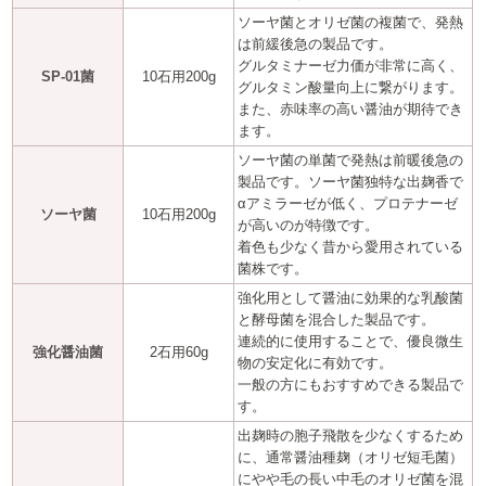
ソーヤ菌とオリゼ菌の複菌で、発熱
は前緩後急の製品です。
グルタミナーゼ力価が非常に高く、
SP-01菌
10石用200g
グルタミン酸量向上に繋がります。
また、赤味率の高い醤油が期待でき
ます。
ソーヤ菌の単菌で発熱は前暖後急の
製品です。ソーヤ菌独特な出麹香で
αアミラーゼが低く、プロテナーゼ
ソーヤ菌
10石用200g
が高いのが特徴です。
着色も少なく昔から愛用されている
菌株です。
強化用として醤油に効果的な乳酸菌
と酵母菌を混合した製品です。
連続的に使用することで、優良微生
強化醤油菌
2石用60g
物の安定化に有効です。
一般の方にもおすすめできる製品で
す。
出麹時の胞子飛散を少なくするため
に、通常醤油種麹（オリゼ短毛菌）
にやや毛の長い中毛のオリゼ菌を混